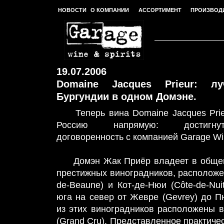
НОВОСТИ
О КОМПАНИИ
АССОРТИМЕНТ
ПРОИЗВОД
19.07.2006
Domaine Jacques Prieur:
луч
Бургундии в одном Домэне.
Теперь вина Domaine Jacques Prieu
Россию напрямую: достигнут
договоренность с компанией Garage Wine
Домэн Жак Приёр владеет в общей 
престижных виноградников, расположен
de-Beaune) и Кот-де-Нюи (Côte-de-Nui
юга на север от Жевре (Gevrey) до Пю
из этих виноградников расположены 
(Grand Cru). Представленное практиче