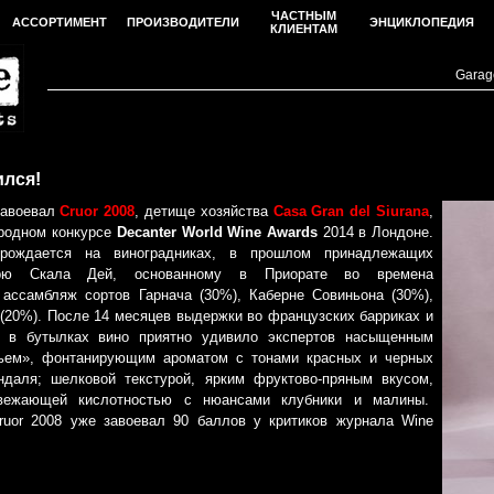
ЧАСТНЫМ
АССОРТИМЕНТ
ПРОИЗВОДИТЕЛИ
ЭНЦИКЛОПЕДИЯ
КЛИЕНТАМ
Garage
ился!
авоевал
Cruor 2008
, детище хозяйства
Casa Gran del Siurana
,
родном конкурсе
Decanter World Wine Awards
2014 в Лондоне.
 рождается на виноградниках, в прошлом принадлежащих
ырю Скала Дей, основанному в Приорате во времена
 ассамбляж сортов Гарнача (30%), Каберне Совиньона (30%),
 (20%). После 14 месяцев выдержки во французских барриках и
а в бутылках вино приятно удивило экспертов насыщенным
ьем», фонтанирующим ароматом с тонами красных и черных
ндаля; шелковой текстурой, ярким фруктово-пряным вкусом,
свежающей кислотностью с нюансами клубники и малины.
ruor 2008 уже завоевал 90 баллов у критиков журнала Wine