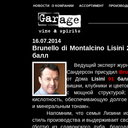
НОВОСТИ
О КОМПАНИИ
АССОРТИМЕНТ
ПРОИЗВОД
16.07.2014
Brunello di Montalcino
Lisini
балл
Ведущий эксперт журна
Сандерсон присудил
Bru
от Дома
Lisini
91
бал
вишни, клубники и цвет
с мощной структурой;
кислотность, обеспечивающую долгое
и минеральным тонам».
Напомним, что семья Лизини исп
стиль производства и выдерживает сво
(ботти) из славонского дуба, благо