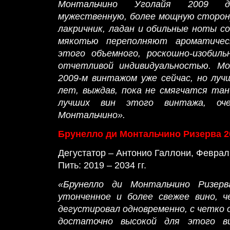
Монтальчино Уголайя 2009 д
мужественную, более мощную сторону
лакричник, ладан и обильные ноты с
мякотью переполняют ароматичес
этого объемного, роскошно-изобиль
отчетливой индивидуальностью. М
2009-м винтажом уже сейчас, но лу
лет, выждав, пока не смягчатся та
лучших вин этого винтажа, оч
Монтальчино».
Брунелло ди Монтальчино Ризерва 2
Дегустатор – Антонио Галлони, Феврал
Пить: 2019 – 2034 гг.
«Брунелло ди Монтальчино Ризер
утонченное и более свежее вино, ч
дегустировал одновременно, с четко
достаточно высокой для этого в