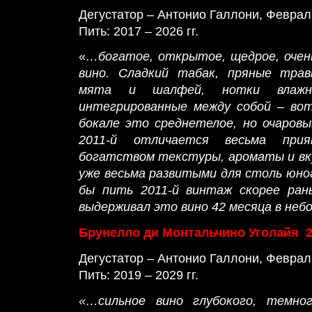
Дегустатор – Антонио Галлони, Феврал
Пить: 2017 – 2026 гг.
«
…богатое, открытое, щедрое, очен
вино. Сладкий табак, пряные травы
мята и шалфей, нотки влажно
интегрированные между собой – во
бокале это среднетелое, но очаров
2011-й отличается весьма при
богатством текстуры, ароматы и вк
уже весьма развитыми для столь юно
бы пить 2011-й винтаж скорее рань
выдерживал это вино 42 месяца в неб
Брунелло ди Монтальчино Уголайя 
Дегустатор – Антонио Галлони, Феврал
Пить: 2019 – 2029 гг.
«…сильное вино глубокого, темно