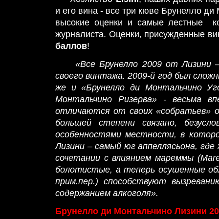
и его вина - все три кюве Брунелло ди
высокие оценки и самые лестные ко
журналиста. Оценки, присужденные в
баллов
!
«Все Брунелло 2009 от Лизини 
своего винтажа. 2009-й год был сложн
же и «Брунелло ди Монтальчино Уго
Монтальчино Ризерва» - весьма в
отличаются от своих «собратьев» о
большей степени связано, безусло
особенностями местности, в которо
Лизини – самый юг аппеллясьона, где 
сочетании с влиянием мареммы (Mar
болотистые, а теперь осушенные об
прим.пер.) способствуют вызревани
содержанием алкоголя».
Брунелло ди Монтальчино Лизини 20