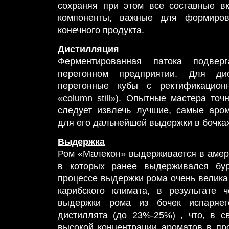
сохраняя при этом все составные в
компоненты, важные для формирова
конечного продукта.
Дистилляция
Ферментированная патока подвер
перегонном предприятии. Для ди
перегонные кубы с ректификационн
«column still»). Опытные мастера точ
следует извлечь лучшие, самые аро
для его дальнейшей выдержки в бочках
Выдержка
Ром «Малекон» выдерживается в амери
в которых ранее выдерживался бур
процессе выдержки рома очень велика 
карибского климата, в результате 
выдержки рома из бочек испаряет
дистиллята (до 23%-25%) , что, в с
высокой концентрации ароматов в пр