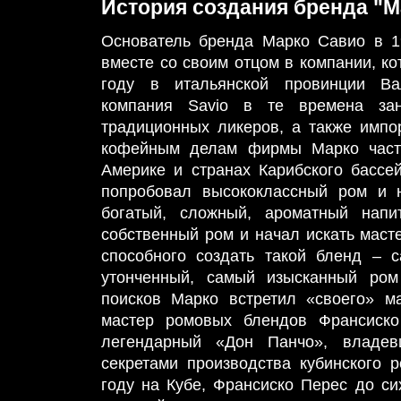
История создания бренда "
Основатель бренда Марко Савио в 1
вместе со своим отцом в компании, ко
году в итальянской провинции Ва
компания Savio в те времена зан
традиционных ликеров, а также имп
кофейным делам фирмы Марко част
Америке и странах Карибского бассе
попробовал высококлассный ром и 
богатый, сложный, ароматный напи
собственный ром и начал искать маст
способного создать такой бленд – 
утонченный, самый изысканный ром
поисков Марко встретил «своего» м
мастер ромовых блендов Франсиско
легендарный «Дон Панчо», владе
секретами производства кубинского 
году на Кубе, Франсиско Перес до си