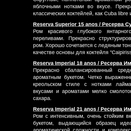
яблочными нотками во вкусе. Прекр
классических коктейлей, как Cuba libre и
Reserva Superior 15 anos / Ресерва С
Ром красивого глубокого янтарног
переливами. Прекрасно структуриро
ром. Хорошо сочетается с ледяным тон
качестве основы для коктейля "Caipiris
Reserva Imperial 18 anos / Ресерва И
Прекрасно сбалансированный сре
ароматным букетом. Четко выраженн
креольском стиле с нотками лайм
вкусами и ароматами мелко смолото
сахара.
Reserva Imperial 21 anos / Ресерва И
Ром с интенсивным, очень стойким в
букетом, выдающийся образец идеа
ароматической сложности и комплекс