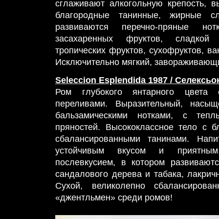
сглаживают алкогольную крепость, 
благородные танинные, жирные с
развиваются перечно-пряные нот
засахаренных фруктов, сладкой 
тропических фруктов, сухофруктов, ва
Исключительно мягкий, завораживающи
Seleccion Esplendida 1987 / Селексь
Ром глубокого янтарного цвета 
переливами. Выразительный, насыщ
бальзамическими нотками, с теп
пряностей. Высококлассное тело с б
сбалансированными танинами. Напи
устойчивым вкусом и приятным,
послевкусием, в котором развивают
сандалового дерева и табака, лакрич
Сухой, великолепно сбалансиров
«джентльмен» среди ромов!