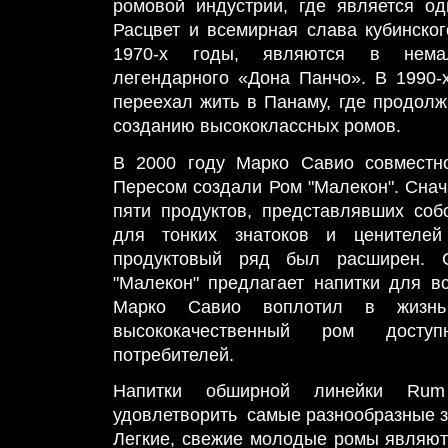
ромовой индустрии, где является о
Расцвет и всемирная слава кубинско
1970-х годы, являются в немал
легендарного «Дона Панчо». В 1990-
переехал жить в Панаму, где продолж
созданию высококлассных ромов.
В 2000 году Марко Савио совместн
Пересом создали Ром "Малекон". Снач
пяти продуктов, представлявших со
для тонких знатоков и ценителей
продуктовый ряд был расширен. 
"Малекон" предлагает напитки для вс
Марко Савио воплотил в жизн
высококачественный ром досту
потребителей.
Напитки обширной линейки Rum 
удовлетворить самые разнообразные з
Легкие, свежие молодые ромы являют