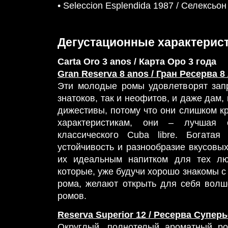
• Seleccion Esplendida 1987 / Селексь
Дегустационные характерис
Carta Oro 3 anos / Карта Оро 3 года
Gran Reserva 8 anos / Гран Ресерва 8
Эти молодые ромы удовлетворят зап
знатоков, так и неофитов, и даже дам,
дижестивы, потому что они слишком к
характеристикам, они – лучшая 
классического Cuba libre. Богатая
устойчивость и разнообразие вкусовых
их идеальным напитком для тех лю
которые, уже будучи хорошо знакомы 
рома, желают открыть для себя вол
ромов.
Reserva Superior 12 / Ресерва Суперь
Округлый, полнотелый ароматный р